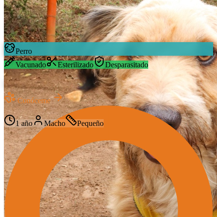
Perro
Vacunado
Esterilizado
Desparasitado
Milo
Conóceme
Mestizo
1 año
Macho
Pequeño