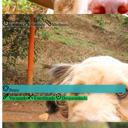
Luna
Conóceme
Mestizo
6 meses
Hembra
Mediano
Perro
Vacunado
Esterilizado
Desparasitado
Milo
Conóceme
Mestizo