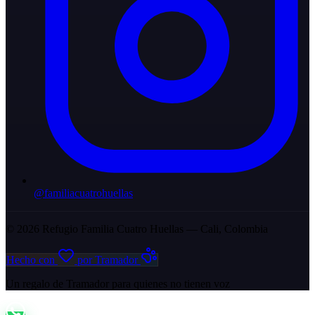
@familiacuatrohuellas
© 2026 Refugio Familia Cuatro Huellas — Cali, Colombia
Hecho con
por
Tramador
Un regalo de Tramador para quienes no tienen voz