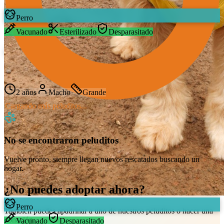
Perro
Vacunado
Esterilizado
Desparasitado
Simon
Mestizo
2 años
Macho
Grande
Cargando más peluditos...
No se encontraron peluditos
Vuelve pronto, siempre llegan nuevos rescatados buscando un
hogar.
¿No puedes adoptar ahora?
Perro
También puedes apadrinar a uno de nuestros peluditos o hacer una
donación.
Vacunado
Desparasitado