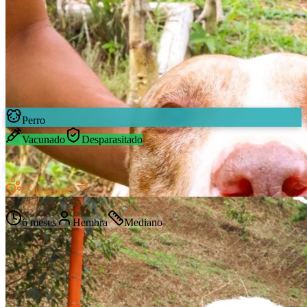
Perro
Vacunado
Desparasitado
Luna
Conóceme
Mestizo
6 meses
Hembra
Mediano