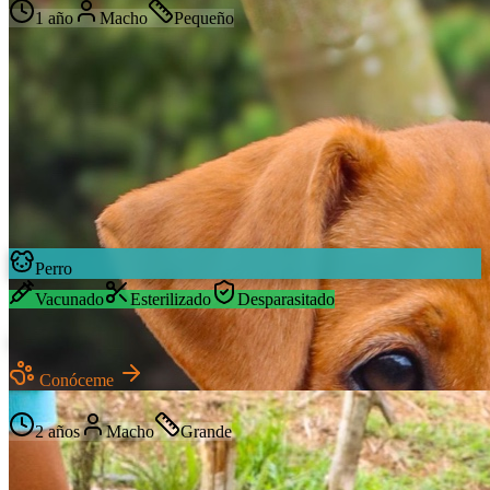
1 año
Macho
Pequeño
Perro
Vacunado
Esterilizado
Desparasitado
Simon
Conóceme
Mestizo
2 años
Macho
Grande