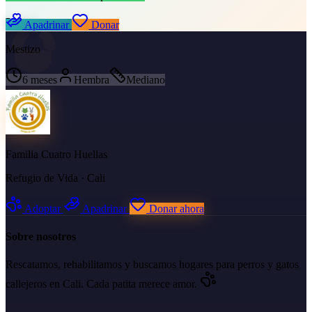
Luna
Apadrinar
Donar
Mestizo
6 meses
Hembra
Mediano
Familia Cuatro Huellas
Refugio de Vida · Cali
Adoptar
Apadrinar
Donar ahora
Sobre nosotros
Rescatamos, rehabilitamos y buscamos hogares para perros y gatos
callejeros en Cali. Cada patita merece amor.