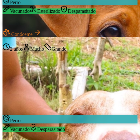
Perro
Vacunado
Esterilizado
Desparasitado
Simon
Conóceme
Mestizo
2 años
Macho
Grande
Perro
Vacunado
Desparasitado