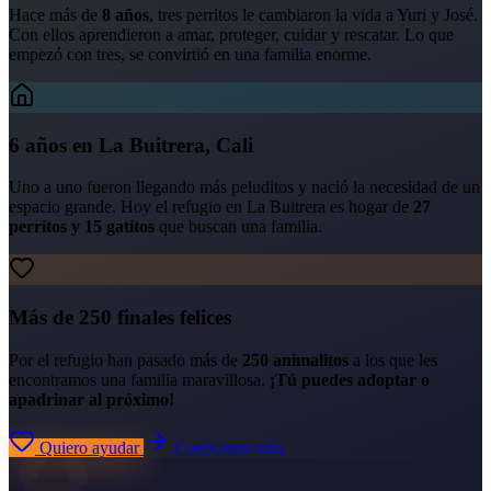
Hace más de
8 años
, tres perritos le cambiaron la vida a Yuri y José.
Con ellos aprendieron a amar, proteger, cuidar y rescatar. Lo que
empezó con tres, se convirtió en una familia enorme.
6 años en La Buitrera, Cali
Uno a uno fueron llegando más peluditos y nació la necesidad de un
espacio grande. Hoy el refugio en La Buitrera es hogar de
27
perritos y 15 gatitos
que buscan una familia.
Más de 250 finales felices
Por el refugio han pasado más de
250 animalitos
a los que les
encontramos una familia maravillosa.
¡Tú puedes adoptar o
apadrinar al próximo!
Quiero ayudar
Conócenos más