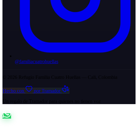
@familiacuatrohuellas
© 2026 Refugio Familia Cuatro Huellas — Cali, Colombia
Hecho con
por
Tramador
Un regalo de Tramador para quienes no tienen voz