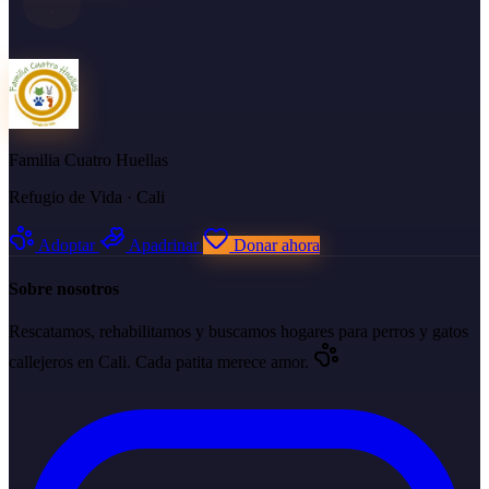
Familia Cuatro Huellas
Refugio de Vida · Cali
Adoptar
Apadrinar
Donar ahora
Sobre nosotros
Rescatamos, rehabilitamos y buscamos hogares para perros y gatos
callejeros en Cali. Cada patita merece amor.